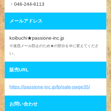
・046-244-6113
メールアドレス
koibuchi★passione-inc.jp
※迷惑メール防止のため★の部分を＠に変えてくださ
い。
販売URL
https://passione-inc.jp/lp/sale-page35/
お問い合わせ