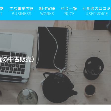
要
主な事業内容
制作実績
料金一覧
利用者の口コミ
T
BUSINESS
WORKS
PRICE
USER VOICE
権の中古販売）